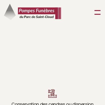
L
a
c
r
é
m
a
t
i
o
n
(
I
n
c
i
n
é
r
a
t
i
o
n
)
:
L
e
m
o
d
e
d
e
s
é
p
u
l
t
u
r
e
m
o
d
e
r
n
e
e
t
a
l
t
e
r
n
a
t
i
f
Conservation des cendres ou dispersion