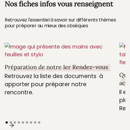
modernes réduisent l’impact
Il faut aussi, selon votre moyen de transport
Nos fiches infos vous renseignent
environnemental.
(voiture, avion…) choisir une urne adapté à
ce dernier. Par exemple, il faut choisir une
Retrouvez l'essentiel à savoir sur différents thèmes
urne qui laisse passer les rayons X pour
pour préparer au mieux des obsèques
pouvoir prendre l’avion.
Préparation de notre 1er Rendez-vous
Que
Retrouvez la liste des documents à
acc
apporter pour préparer notre
Il e
rencontre.
plus
Retr