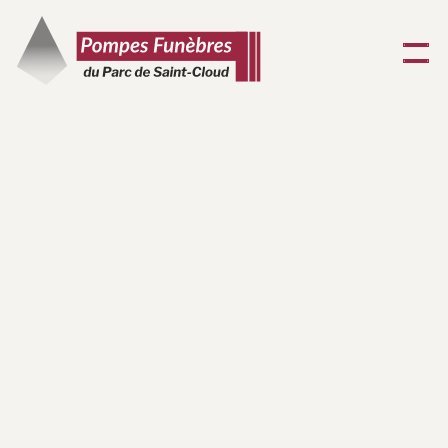
L
a
d
i
f
f
é
r
e
n
c
e
e
n
t
r
e
l
e
c
a
p
i
t
a
l
e
t
l
e
c
o
n
t
r
a
t
o
b
s
è
q
u
e
s
Quand on avance en âge, notre