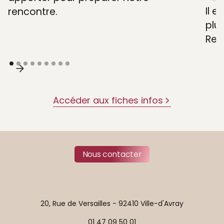
Il e
rencontre.
plus
Retr
Accéder aux fiches infos
Nous contacter
20, Rue de Versailles - 92410 Ville-d'Avray
01 47 09 50 01