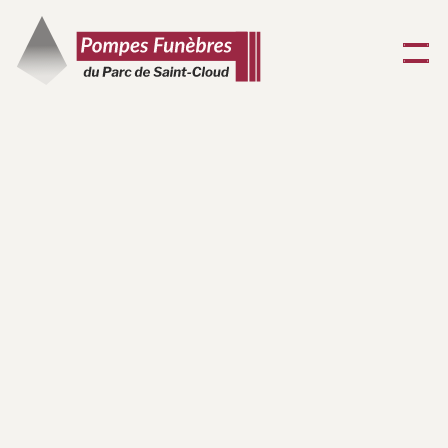
D
é
m
a
r
c
h
e
s
a
d
m
i
n
i
s
t
r
a
t
i
v
e
s
a
p
r
è
s
o
b
s
è
q
u
e
s
e
t
m
o
r
t
d
i
g
i
t
a
l
e
,
b
i
e
n
p
l
u
s
q
u
e
d
e
s
i
m
p
l
e
s
f
o
r
m
a
l
i
t
é
s
.
.
.