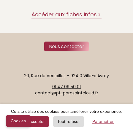
Accéder aux fiches infos
Nous contacter
20, Rue de Versailles - 92410 Ville-d'Avray
01 47 09 50 01
contact@pf-parcsaintcloud.fr
Ce site utilise des cookies pour améliorer votre expérience.
Plan de site
Mentions légales - Politique de confidentialité
Cookies
Tout accepter
Tout refuser
Paramétrer
Avis de décès